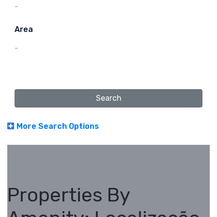
-
Area
-
Search
More Search Options
Properties By