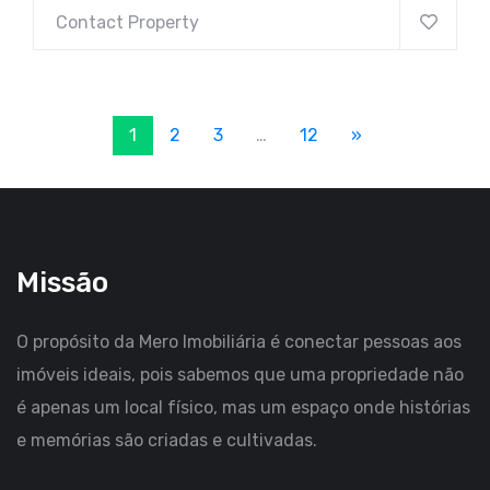
Contact Property
1
2
3
…
12
»
Missão
O propósito da Mero Imobiliária é conectar pessoas aos
imóveis ideais, pois sabemos que uma propriedade não
é apenas um local físico, mas um espaço onde histórias
e memórias são criadas e cultivadas.