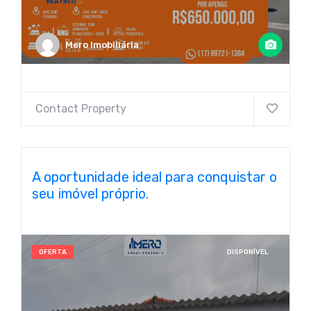
Mero Imobiliária
Contact Property
A oportunidade ideal para conquistar o
seu imóvel próprio.
OFERTA
DISPONÍVEL