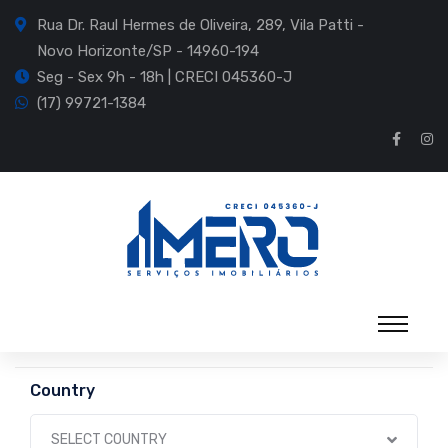
Rua Dr. Raul Hermes de Oliveira, 289, Vila Patti -
Novo Horizonte/SP - 14960-194
Seg - Sex 9h - 18h | CRECI 045360-J
(17) 99721-1384
Country
SELECT COUNTRY