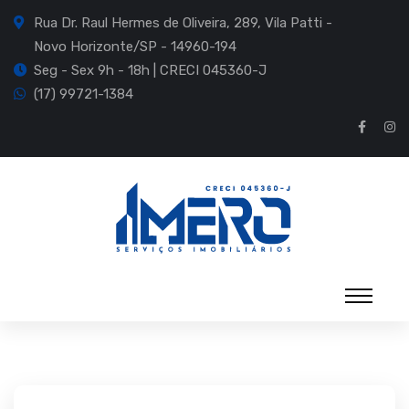
Rua Dr. Raul Hermes de Oliveira, 289, Vila Patti -
Novo Horizonte/SP - 14960-194
Seg - Sex 9h - 18h | CRECI 045360-J
(17) 99721-1384