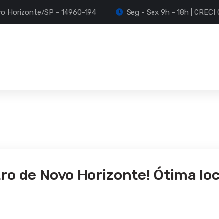
Novo Horizonte/SP - 14960-194
Seg - Sex 9h - 18h | CREC
o de Novo Horizonte! Ótima loc