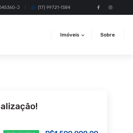
I 045360-J
(17) 99721-1384
Imóveis
Sobre
alização!