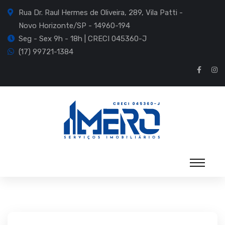
Rua Dr. Raul Hermes de Oliveira, 289, Vila Patti -
Novo Horizonte/SP - 14960-194
Seg - Sex 9h - 18h | CRECI 045360-J
(17) 99721-1384