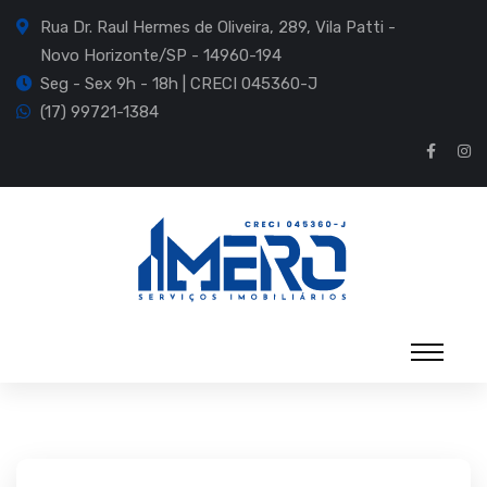
Rua Dr. Raul Hermes de Oliveira, 289, Vila Patti -
Novo Horizonte/SP - 14960-194
Seg - Sex 9h - 18h | CRECI 045360-J
(17) 99721-1384