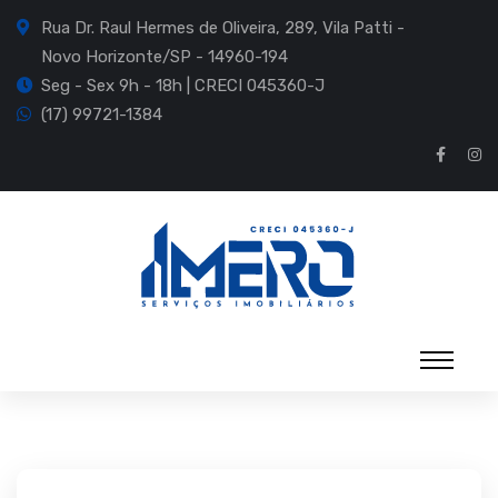
Rua Dr. Raul Hermes de Oliveira, 289, Vila Patti -
Novo Horizonte/SP - 14960-194
Seg - Sex 9h - 18h | CRECI 045360-J
(17) 99721-1384