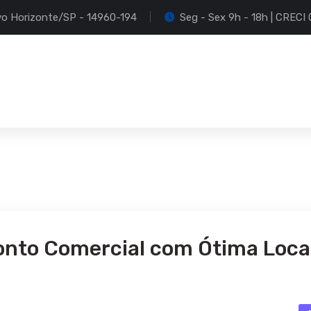
Novo Horizonte/SP - 14960-194
Seg - Sex 9h - 18h | CREC
onto Comercial com Ótima Loca