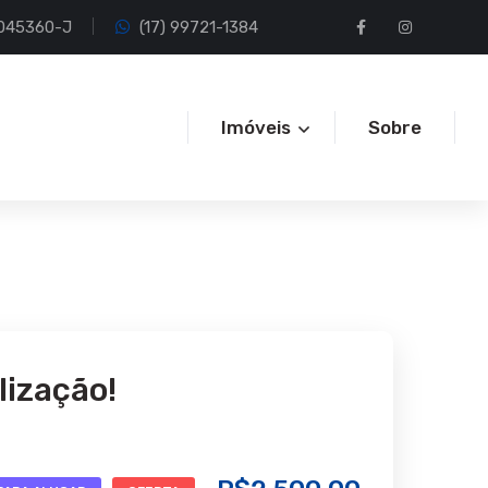
I 045360-J
(17) 99721-1384
Imóveis
Sobre
lização!