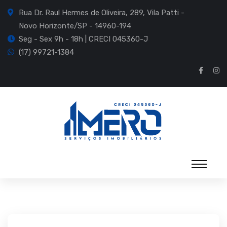
Rua Dr. Raul Hermes de Oliveira, 289, Vila Patti -
Novo Horizonte/SP - 14960-194
Seg - Sex 9h - 18h | CRECI 045360-J
(17) 99721-1384