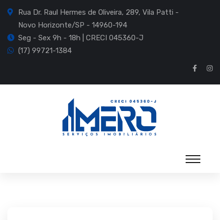
Rua Dr. Raul Hermes de Oliveira, 289, Vila Patti -
Novo Horizonte/SP - 14960-194
Seg - Sex 9h - 18h | CRECI 045360-J
(17) 99721-1384