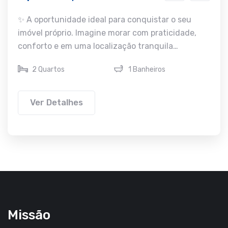
✨ A oportunidade ideal para conquistar o seu
imóvel próprio. Imagine morar com praticidade,
conforto e em uma localização tranquila…
2 Quartos
1 Banheiros
Ver Detalhes
Missão