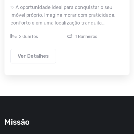
✨ A oportunidade ideal para conquistar o seu
imóvel próprio. Imagine morar com praticidade,
conforto e em uma localização tranquila…
2 Quartos
1 Banheiros
Ver Detalhes
Missão