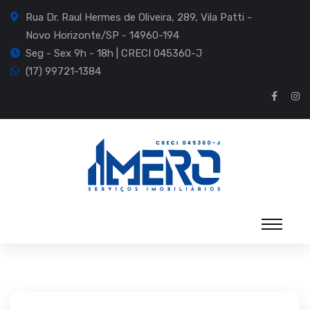
Rua Dr. Raul Hermes de Oliveira, 289, Vila Patti -
Novo Horizonte/SP - 14960-194
Seg - Sex 9h - 18h | CRECI 045360-J
(17) 99721-1384