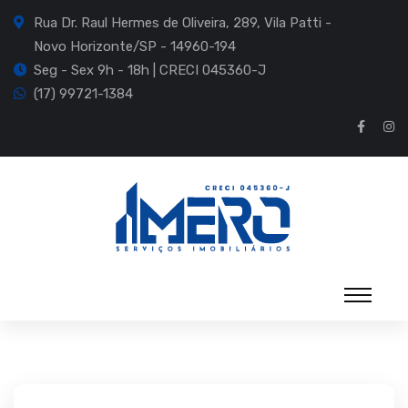
Rua Dr. Raul Hermes de Oliveira, 289, Vila Patti -
Novo Horizonte/SP - 14960-194
Seg - Sex 9h - 18h | CRECI 045360-J
(17) 99721-1384